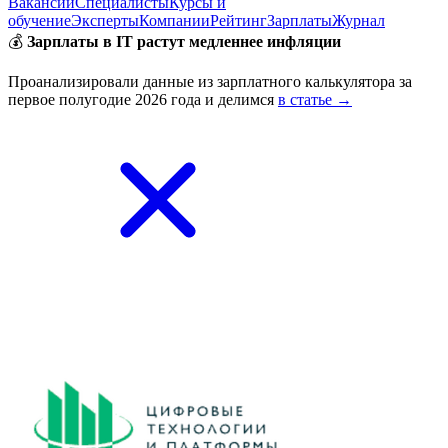
Вакансии
Специалисты
Курсы и
обучение
Эксперты
Компании
Рейтинг
Зарплаты
Журнал
💰
Зарплаты в IT растут медленнее инфляции
Проанализировали данные из зарплатного калькулятора за
первое полугодие 2026 года и делимся
в статье →