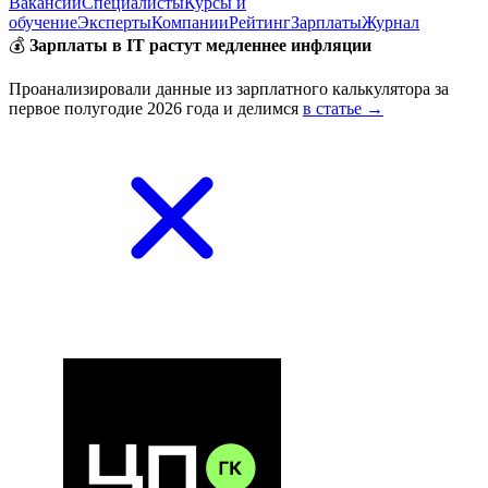
Вакансии
Специалисты
Курсы и
обучение
Эксперты
Компании
Рейтинг
Зарплаты
Журнал
💰
Зарплаты в IT растут медленнее инфляции
Проанализировали данные из зарплатного калькулятора за
первое полугодие 2026 года и делимся
в статье →