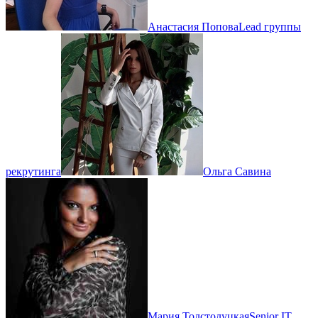
Анастасия Попова
Lead группы
рекрутинга
Ольга Савина
Мария Толстолуцкая
Senior IT