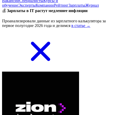
Вакансии
Специалисты
Курсы и
обучение
Эксперты
Компании
Рейтинг
Зарплаты
Журнал
💰
Зарплаты в IT растут медленнее инфляции
Проанализировали данные из зарплатного калькулятора за
первое полугодие 2026 года и делимся
в статье →