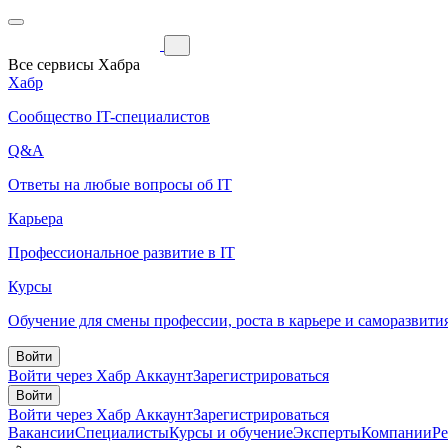
Все сервисы Хабра
Хабр
Сообщество IT-специалистов
Q&A
Ответы на любые вопросы об IT
Карьера
Профессиональное развитие в IT
Курсы
Обучение для смены профессии, роста в карьере и саморазвити
Войти
Войти через Хабр Аккаунт
Зарегистрироваться
Войти
Войти через Хабр Аккаунт
Зарегистрироваться
Вакансии
Специалисты
Курсы и обучение
Эксперты
Компании
Р