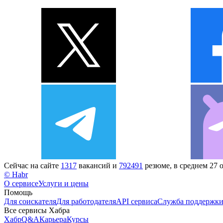
Сейчас на сайте
1317
вакансий и
792491
резюме, в среднем 27 
© Habr
О сервисе
Услуги и цены
Помощь
Для соискателя
Для работодателя
API сервиса
Служба поддержк
Все сервисы Хабра
Хабр
Q&A
Карьера
Курсы