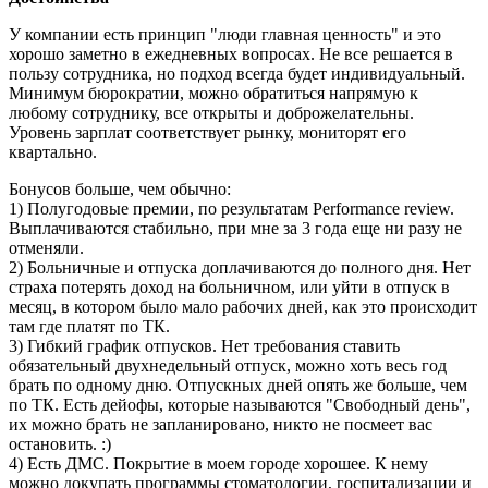
У компании есть принцип "люди главная ценность" и это
хорошо заметно в ежедневных вопросах. Не все решается в
пользу сотрудника, но подход всегда будет индивидуальный.
Минимум бюрократии, можно обратиться напрямую к
любому сотруднику, все открыты и доброжелательны.
Уровень зарплат соответствует рынку, мониторят его
квартально.
Бонусов больше, чем обычно:
1) Полугодовые премии, по результатам Performance review.
Выплачиваются стабильно, при мне за 3 года еще ни разу не
отменяли.
2) Больничные и отпуска доплачиваются до полного дня. Нет
страха потерять доход на больничном, или уйти в отпуск в
месяц, в котором было мало рабочих дней, как это происходит
там где платят по ТК.
3) Гибкий график отпусков. Нет требования ставить
обязательный двухнедельный отпуск, можно хоть весь год
брать по одному дню. Отпускных дней опять же больше, чем
по ТК. Есть дейофы, которые называются "Свободный день",
их можно брать не запланировано, никто не посмеет вас
остановить. :)
4) Есть ДМС. Покрытие в моем городе хорошее. К нему
можно докупать программы стоматологии, госпитализации и