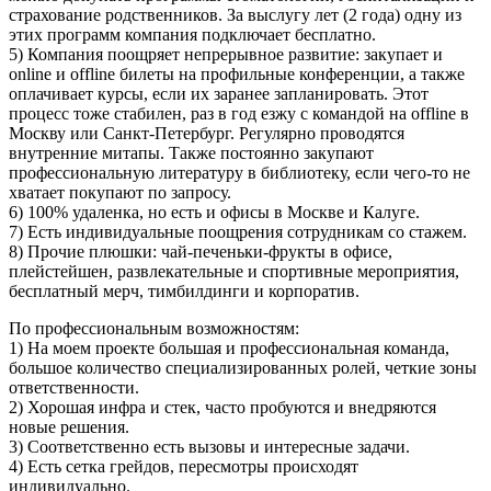
страхование родственников. За выслугу лет (2 года) одну из
этих программ компания подключает бесплатно.
5) Компания поощряет непрерывное развитие: закупает и
online и offline билеты на профильные конференции, а также
оплачивает курсы, если их заранее запланировать. Этот
процесс тоже стабилен, раз в год езжу с командой на offline в
Москву или Санкт-Петербург. Регулярно проводятся
внутренние митапы. Также постоянно закупают
профессиональную литературу в библиотеку, если чего-то не
хватает покупают по запросу.
6) 100% удаленка, но есть и офисы в Москве и Калуге.
7) Есть индивидуальные поощрения сотрудникам со стажем.
8) Прочие плюшки: чай-печеньки-фрукты в офисе,
плейстейшен, развлекательные и спортивные мероприятия,
бесплатный мерч, тимбилдинги и корпоратив.
По профессиональным возможностям:
1) На моем проекте большая и профессиональная команда,
большое количество специализированных ролей, четкие зоны
ответственности.
2) Хорошая инфра и стек, часто пробуются и внедряются
новые решения.
3) Соответственно есть вызовы и интересные задачи.
4) Есть сетка грейдов, пересмотры происходят
индивидуально.