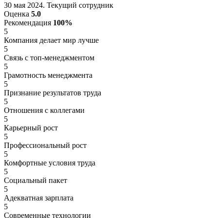
30 мая 2024. Текущий сотрудник
Оценка
5.0
Рекомендация
100%
5
Компания делает мир лучше
5
Связь с топ-менеджментом
5
Грамотность менеджмента
5
Признание результатов труда
5
Отношения с коллегами
5
Карьерный рост
5
Профессиональный рост
5
Комфортные условия труда
5
Социальный пакет
5
Адекватная зарплата
5
Современные технологии