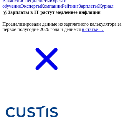
Вакансии
Специалисты
Курсы и
обучение
Эксперты
Компании
Рейтинг
Зарплаты
Журнал
💰
Зарплаты в IT растут медленнее инфляции
Проанализировали данные из зарплатного калькулятора за
первое полугодие 2026 года и делимся
в статье →