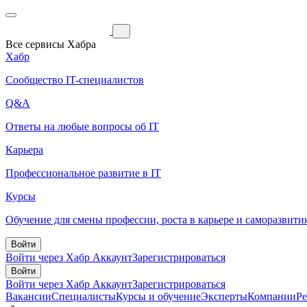
Все сервисы Хабра
Хабр
Сообщество IT-специалистов
Q&A
Ответы на любые вопросы об IT
Карьера
Профессиональное развитие в IT
Курсы
Обучение для смены профессии, роста в карьере и саморазвити
Войти
Войти через Хабр Аккаунт
Зарегистрироваться
Войти
Войти через Хабр Аккаунт
Зарегистрироваться
Вакансии
Специалисты
Курсы и обучение
Эксперты
Компании
Р