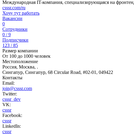
Международная IT-компания, специализирующаяся на фронтен
csssr.com/ru
Хочу тут работать
Вакансии
0
Сотрудники
0 / 9
Подписчики
123 / 85
Размер компании
От 100 до 1000 человек
Местоположение
Россия, Москва, .
Сингапур, Сингапур, 68 Circular Road, #02-01, 049422
Контакты
Email:
join@csssr.com
Twitter:
csssr_dev
VK:
csssr
Facebook:
csssr
LinkedIn:
csssr