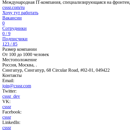
Международная IT-компания, специализирующаяся на фронтен
csssr.com/ru
Хочу тут работать
Вакансии
0
Сотрудники
0 / 9
Подписчики
123 / 85
Размер компании
От 100 до 1000 человек
Местоположение
Россия, Москва, .
Сингапур, Сингапур, 68 Circular Road, #02-01, 049422
Контакты
Email:
join@csssr.com
Twitter:
csssr_dev
VK:
csssr
Facebook:
csssr
LinkedIn:
csssr