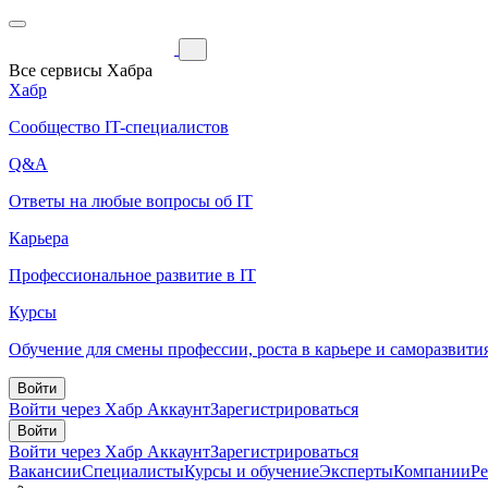
Все сервисы Хабра
Хабр
Сообщество IT-специалистов
Q&A
Ответы на любые вопросы об IT
Карьера
Профессиональное развитие в IT
Курсы
Обучение для смены профессии, роста в карьере и саморазвити
Войти
Войти через Хабр Аккаунт
Зарегистрироваться
Войти
Войти через Хабр Аккаунт
Зарегистрироваться
Вакансии
Специалисты
Курсы и обучение
Эксперты
Компании
Р