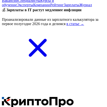
Вакансии
Специалисты
Курсы и
обучение
Эксперты
Компании
Рейтинг
Зарплаты
Журнал
💰
Зарплаты в IT растут медленнее инфляции
Проанализировали данные из зарплатного калькулятора за
первое полугодие 2026 года и делимся
в статье →