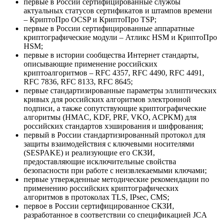
первые в России сертифицированные службы
актуальных статусов сертификатов и штампов времени
– КриптоПро OCSP и КриптоПро TSP;
первые в России сертифицированные аппаратные
криптографические модули – Атликс HSM и КриптоПро
HSM;
первые в истории сообщества Интернет стандарты,
описывающие применение российских
криптоалгоритмов – RFC 4357, RFC 4490, RFC 4491,
RFC 7836, RFC 8133, RFC 8645;
первые стандартизированные параметры эллиптических
кривых для российских алгоритмов электронной
подписи, а также сопутствующие криптографические
алгоритмы (HMAC, KDF, PRF, VKO, ACPKM) для
российских стандартов хэширования и шифрования;
первый в России стандартизированный протокол для
защиты взаимодействия с ключевыми носителями
(SESPAKE) и реализующие его СКЗИ,
предоставляющие исключительные свойства
безопасности при работе с неизвлекаемыми ключами;
первые утвержденные методические рекомендации по
применению российских криптографических
алгоритмов в протоколах TLS, IPsec, CMS;
первое в России сертифицированное СКЗИ,
разработанное в соответствии со спецификацией JCA