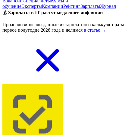
Вакансии
Специалисты
Курсы и
обучение
Эксперты
Компании
Рейтинг
Зарплаты
Журнал
💰
Зарплаты в IT растут медленнее инфляции
Проанализировали данные из зарплатного калькулятора за
первое полугодие 2026 года и делимся
в статье →