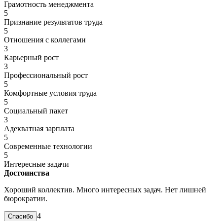
Грамотность менеджмента
5
Признание результатов труда
5
Отношения с коллегами
3
Карьерный рост
3
Профессиональный рост
5
Комфортные условия труда
5
Социальный пакет
3
Адекватная зарплата
5
Современные технологии
5
Интересные задачи
Достоинства
Хороший коллектив. Много интересных задач. Нет лишней
бюрократии.
4