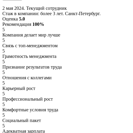
2 мая 2024. Текущий сотрудник
Стаж в компании: более 3 лет. Санкт-Петербург.
Оценка
5.0
Рекомендация
100%
5
Компания делает мир лучше
5
Связь с топ-менеджментом
5
Грамотность менеджмента
5
Признание результатов труда
5
Отношения с коллегами
5
Карьерный рост
5
Профессиональный рост
5
Комфортные условия труда
5
Социальный пакет
5
Адекватная зарплата