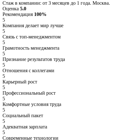
Стаж в компании: от 3 месяцев до 1 года. Москва.
Оценка
5.0
Рекомендация
100%
5
Компания делает мир лучше
5
Связь с топ-менеджментом
5
Грамотность менеджмента
5
Признание результатов труда
5
Отношения с коллегами
5
Карьерный рост
5
Профессиональный рост
5
Комфортные условия труда
5
Социальный пакет
5
Адекватная зарплата
5
Современные технологии