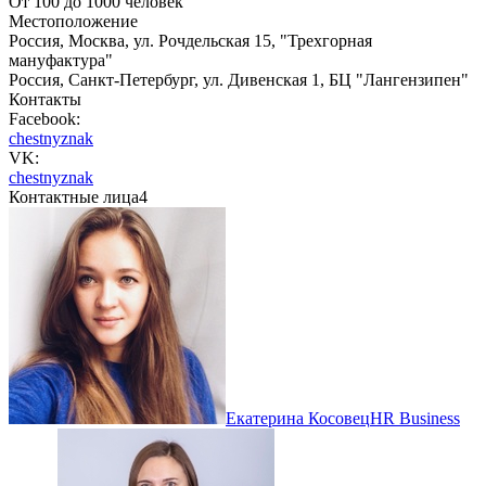
От 100 до 1000 человек
Местоположение
Россия, Москва, ул. Рочдельская 15, "Трехгорная
мануфактура"
Россия, Санкт-Петербург, ул. Дивенская 1, БЦ "Лангензипен"
Контакты
Facebook:
chestnyznak
VK:
chestnyznak
Контактные лица
4
Екатерина Косовец
HR Business