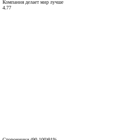
Компания делает мир лучше
4.77
Сторонники (90-100)
91%