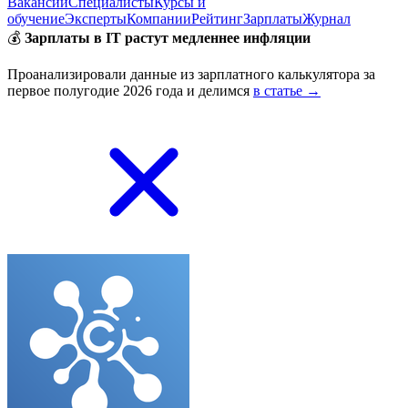
Вакансии
Специалисты
Курсы и
обучение
Эксперты
Компании
Рейтинг
Зарплаты
Журнал
💰
Зарплаты в IT растут медленнее инфляции
Проанализировали данные из зарплатного калькулятора за
первое полугодие 2026 года и делимся
в статье →