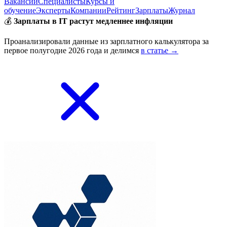
Вакансии
Специалисты
Курсы и
обучение
Эксперты
Компании
Рейтинг
Зарплаты
Журнал
💰
Зарплаты в IT растут медленнее инфляции
Проанализировали данные из зарплатного калькулятора за
первое полугодие 2026 года и делимся
в статье →