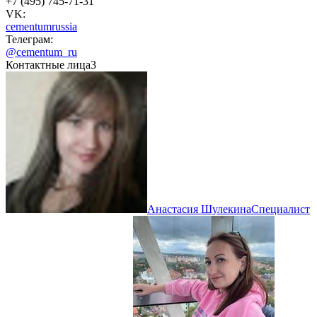
+7 (495) 745-71-31
VK:
cementumrussia
Телеграм:
@cementum_ru
Контактные лица
3
Анастасия Шулекина
Специалист