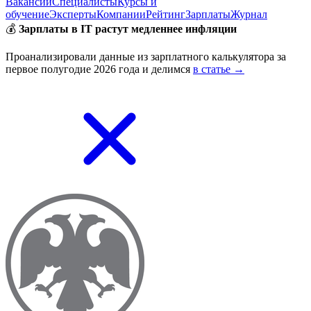
Вакансии
Специалисты
Курсы и
обучение
Эксперты
Компании
Рейтинг
Зарплаты
Журнал
💰
Зарплаты в IT растут медленнее инфляции
Проанализировали данные из зарплатного калькулятора за
первое полугодие 2026 года и делимся
в статье →