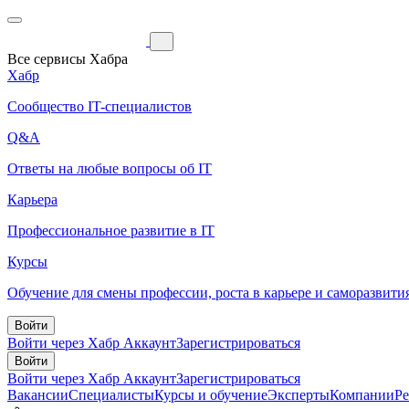
Все сервисы Хабра
Хабр
Сообщество IT-специалистов
Q&A
Ответы на любые вопросы об IT
Карьера
Профессиональное развитие в IT
Курсы
Обучение для смены профессии, роста в карьере и саморазвити
Войти
Войти через Хабр Аккаунт
Зарегистрироваться
Войти
Войти через Хабр Аккаунт
Зарегистрироваться
Вакансии
Специалисты
Курсы и обучение
Эксперты
Компании
Р