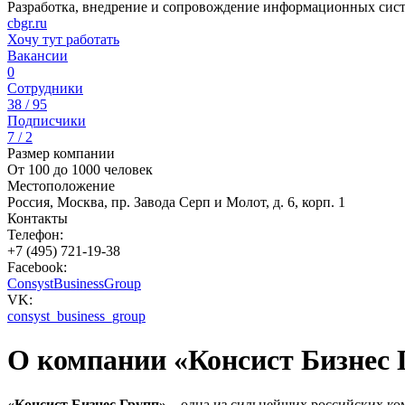
Разработка, внедрение и сопровождение информационных сис
cbgr.ru
Хочу тут работать
Вакансии
0
Сотрудники
38 / 95
Подписчики
7 / 2
Размер компании
От 100 до 1000 человек
Местоположение
Россия, Москва, пр. Завода Серп и Молот, д. 6, корп. 1
Контакты
Телефон:
+7 (495) 721-19-38
Facebook:
ConsystBusinessGroup
VK:
consyst_business_group
О компании «Консист Бизнес 
«Консист Бизнес Групп»
– одна из сильнейших российских ко