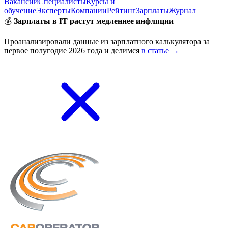
Вакансии
Специалисты
Курсы и
обучение
Эксперты
Компании
Рейтинг
Зарплаты
Журнал
💰
Зарплаты в IT растут медленнее инфляции
Проанализировали данные из зарплатного калькулятора за
первое полугодие 2026 года и делимся
в статье →