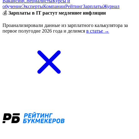
Вакансии
Специалисты
Курсы и
обучение
Эксперты
Компании
Рейтинг
Зарплаты
Журнал
💰
Зарплаты в IT растут медленнее инфляции
Проанализировали данные из зарплатного калькулятора за
первое полугодие 2026 года и делимся
в статье →