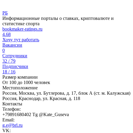
РБ
Информационные порталы о ставках, криптовалюте и
статистике спорта
bookmaker-ratings.ru
4.68
Хочу тут работать
Вакансии
0
Сотрудники
32 / 79
Подписчики
18 / 16
Размер компании
От 100 до 1000 человек
Местоположение
Россия, Москва, ул. Бутлерова, д. 17, блок А (ст. м. Калужская)
Россия, Краснодар, ул. Красная, д. 118
Контакты
Телефон:
+79891680402 Tg @Kate_Guseva
Email:
g.e@brl.ru
VK: