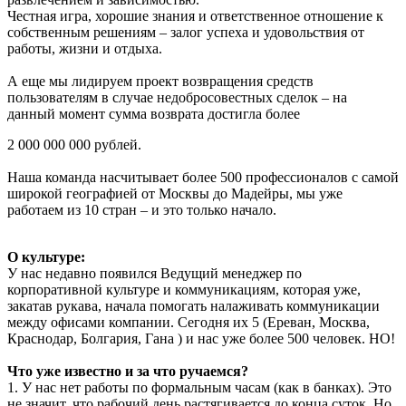
Честная игра, хорошие знания и ответственное отношение к
собственным решениям – залог успеха и удовольствия от
работы, жизни и отдыха.
А еще мы лидируем проект возвращения средств
пользователям в случае недобросовестных сделок – на
данный момент сумма возврата достигла более
2 000 000 000 рублей.
Наша команда насчитывает более 500 профессионалов с самой
широкой географией от Москвы до Мадейры, мы уже
работаем из 10 стран – и это только начало.
О культуре:
У нас недавно появился Ведущий менеджер по
корпоративной культуре и коммуникациям, которая уже,
закатав рукава, начала помогать налаживать коммуникации
между офисами компании. Сегодня их 5 (Ереван, Москва,
Краснодар, Болгария, Гана ) и нас уже более 500 человек. НО!
Что уже известно и за что ручаемся?
1. У нас нет работы по формальным часам (как в банках). Это
не значит, что рабочий день растягивается до конца суток. Но