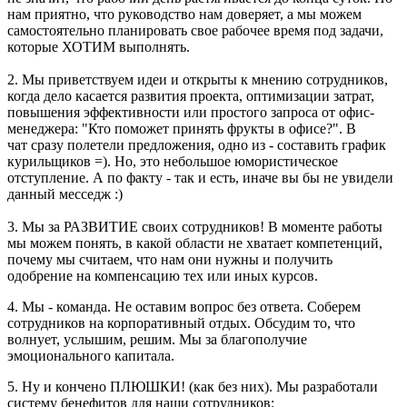
нам приятно, что руководство нам доверяет, а мы можем
самостоятельно планировать свое рабочее время под задачи,
которые ХОТИМ выполнять.
2. Мы приветствуем идеи и открыты к мнению сотрудников,
когда дело касается развития проекта, оптимизации затрат,
повышения эффективности или простого запроса от офис-
менеджера: "Кто поможет принять фрукты в офисе?". В
чат сразу полетели предложения, одно из - составить график
курильщиков =). Но, это небольшое юмористическое
отступление. А по факту - так и есть, иначе вы бы не увидели
данный месседж :)
3. Мы за РАЗВИТИЕ своих сотрудников! В моменте работы
мы можем понять, в какой области не хватает компетенций,
почему мы считаем, что нам они нужны и получить
одобрение на компенсацию тех или иных курсов.
4. Мы - команда. Не оставим вопрос без ответа. Соберем
сотрудников на корпоративный отдых. Обсудим то, что
волнует, услышим, решим. Мы за благополучие
эмоционального капитала.
5. Ну и кончено ПЛЮШКИ! (как без них). Мы разработали
систему бенефитов для наши сотрудников: