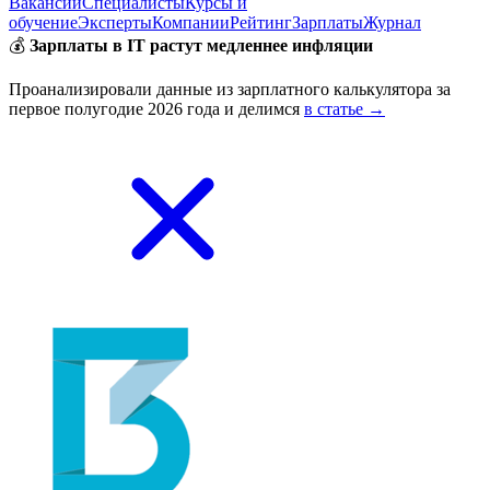
Вакансии
Специалисты
Курсы и
обучение
Эксперты
Компании
Рейтинг
Зарплаты
Журнал
💰
Зарплаты в IT растут медленнее инфляции
Проанализировали данные из зарплатного калькулятора за
первое полугодие 2026 года и делимся
в статье →