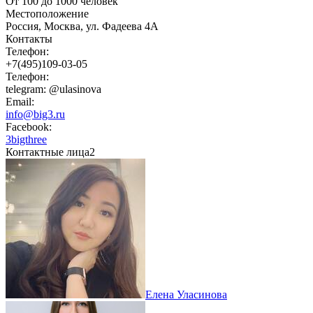
От 100 до 1000 человек
Местоположение
Россия, Москва, ул. Фадеева 4А
Контакты
Телефон:
+7(495)109-03-05
Телефон:
telegram: @ulasinova
Email:
info@big3.ru
Facebook:
3bigthree
Контактные лица
2
Елена Уласинова