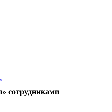
er
п» сотрудниками