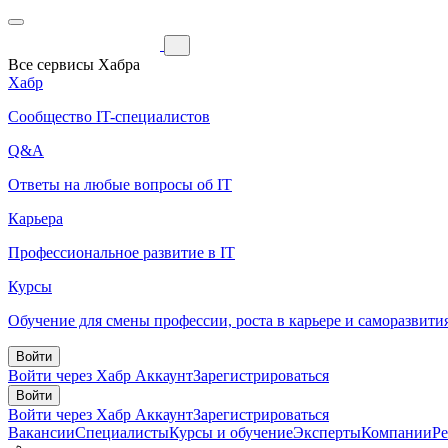
Все сервисы Хабра
Хабр
Сообщество IT-специалистов
Q&A
Ответы на любые вопросы об IT
Карьера
Профессиональное развитие в IT
Курсы
Обучение для смены профессии, роста в карьере и саморазвити
Войти
Войти через Хабр Аккаунт
Зарегистрироваться
Войти
Войти через Хабр Аккаунт
Зарегистрироваться
Вакансии
Специалисты
Курсы и обучение
Эксперты
Компании
Р