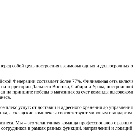
 перед собой цель построения взаимовыгодных и долгосрочных о
йской Федерации составляет более 77%. Филиальная сеть включ
территории Дальнего Востока, Сибири и Урала, построивший со
ан на принципе победы в магазинах за счет команды высококом
неса.
плекс услуг: от доставки и адресного хранения до управления
ка, а складские комплексы соответствуют мировым стандартам.
 бизнеса. Мы – это талантливая команда профессионалов с раз
т сотрудников в рамках разных функций, направлений и локаций