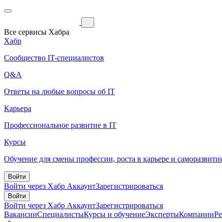
Все сервисы Хабра
Хабр
Сообщество IT-специалистов
Q&A
Ответы на любые вопросы об IT
Карьера
Профессиональное развитие в IT
Курсы
Обучение для смены профессии, роста в карьере и саморазвити
Войти
Войти через Хабр Аккаунт
Зарегистрироваться
Войти
Войти через Хабр Аккаунт
Зарегистрироваться
Вакансии
Специалисты
Курсы и обучение
Эксперты
Компании
Р