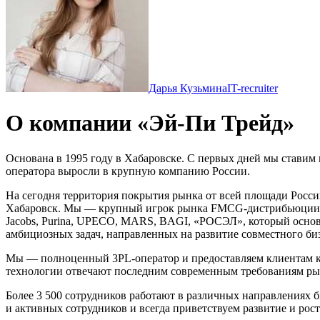
Дарья Кузьмина
IT-recruiter
О компании «Эй-Пи Трейд»
Основана в 1995 году в Хабаровске. С первых дней мы ставим
оператора выросли в крупную компанию России.
На сегодня территория покрытия рынка от всей площади Росси
Хабаровск. Мы — крупный игрок рынка FMCG-дистрибьюции на 
Jacobs, Purina, UPECO, MARS, BAGI, «РОСЭЛ», который основ
амбициозных задач, направленных на развитие совместного биз
Мы — полноценный 3PL-оператор и предоставляем клиентам ком
технологии отвечают последним современным требованиям рын
Более 3 500 сотрудников работают в различных направлениях
и активных сотрудников и всегда приветствуем развитие и рос