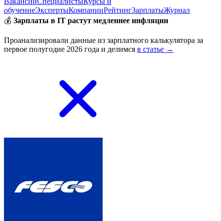
Вакансии
Специалисты
Курсы и
обучение
Эксперты
Компании
Рейтинг
Зарплаты
Журнал
💰
Зарплаты в IT растут медленнее инфляции
Проанализировали данные из зарплатного калькулятора за
первое полугодие 2026 года и делимся
в статье →