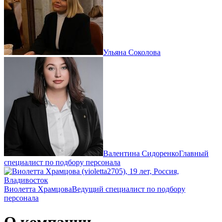
Ульяна Соколова
Валентина Сидоренко
Главный
специалист по подбору персонала
Виолетта Храмцова
Ведущий специалист по подбору
персонала