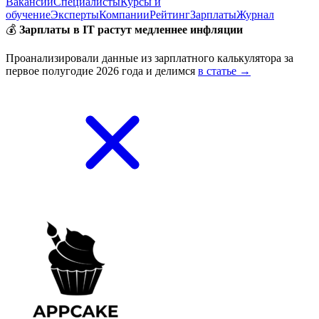
Вакансии
Специалисты
Курсы и
обучение
Эксперты
Компании
Рейтинг
Зарплаты
Журнал
💰
Зарплаты в IT растут медленнее инфляции
Проанализировали данные из зарплатного калькулятора за
первое полугодие 2026 года и делимся
в статье →