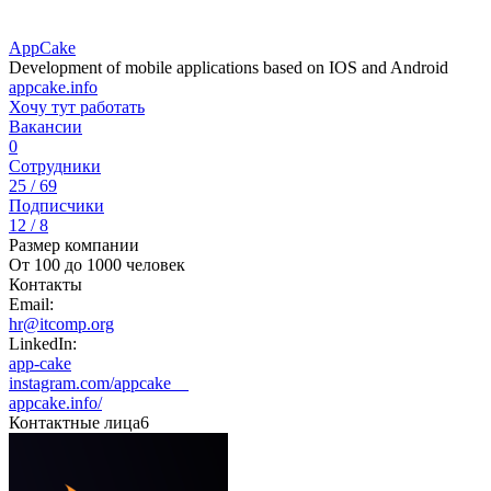
AppCake
Development of mobile applications based on IOS and Android
appcake.info
Хочу тут работать
Вакансии
0
Сотрудники
25 / 69
Подписчики
12 / 8
Размер компании
От 100 до 1000 человек
Контакты
Email:
hr@itcomp.org
LinkedIn:
app-cake
instagram.com/appcake__
appcake.info/
Контактные лица
6