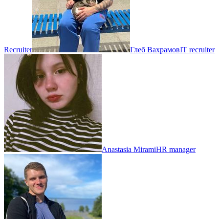
Recruiter
Глеб Вахрамов
IT recruiter
Anastasia Mirami
HR manager