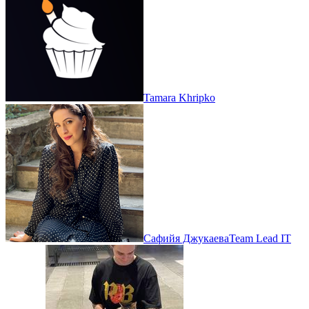
Tamara Khripko
Сафийя Джукаева
Team Lead IT