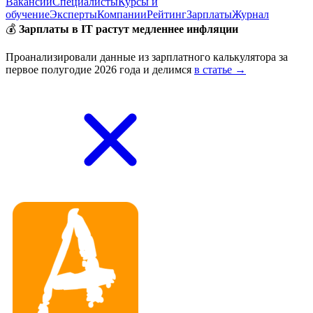
Вакансии
Специалисты
Курсы и
обучение
Эксперты
Компании
Рейтинг
Зарплаты
Журнал
💰
Зарплаты в IT растут медленнее инфляции
Проанализировали данные из зарплатного калькулятора за
первое полугодие 2026 года и делимся
в статье →