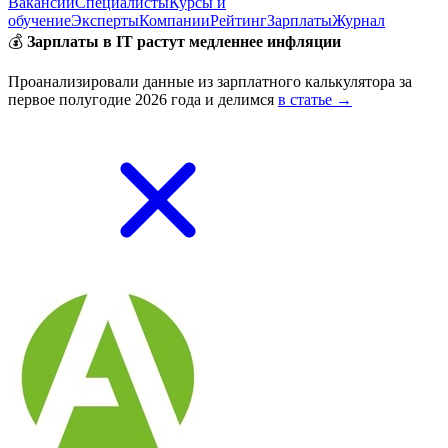
Вакансии
Специалисты
Курсы и
обучение
Эксперты
Компании
Рейтинг
Зарплаты
Журнал
💰
Зарплаты в IT растут медленнее инфляции
Проанализировали данные из зарплатного калькулятора за
первое полугодие 2026 года и делимся
в статье →