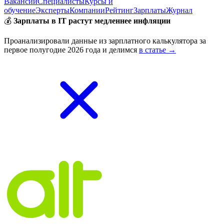
Вакансии
Специалисты
Курсы и
обучение
Эксперты
Компании
Рейтинг
Зарплаты
Журнал
💰
Зарплаты в IT растут медленнее инфляции
Проанализировали данные из зарплатного калькулятора за
первое полугодие 2026 года и делимся
в статье →