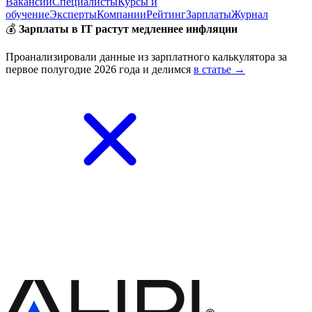
Вакансии
Специалисты
Курсы и
обучение
Эксперты
Компании
Рейтинг
Зарплаты
Журнал
💰
Зарплаты в IT растут медленнее инфляции
Проанализировали данные из зарплатного калькулятора за
первое полугодие 2026 года и делимся
в статье →