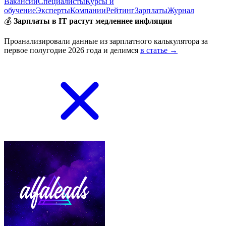
Вакансии
Специалисты
Курсы и
обучение
Эксперты
Компании
Рейтинг
Зарплаты
Журнал
💰
Зарплаты в IT растут медленнее инфляции
Проанализировали данные из зарплатного калькулятора за
первое полугодие 2026 года и делимся
в статье →