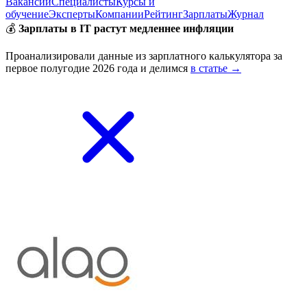
Вакансии
Специалисты
Курсы и
обучение
Эксперты
Компании
Рейтинг
Зарплаты
Журнал
💰
Зарплаты в IT растут медленнее инфляции
Проанализировали данные из зарплатного калькулятора за
первое полугодие 2026 года и делимся
в статье →