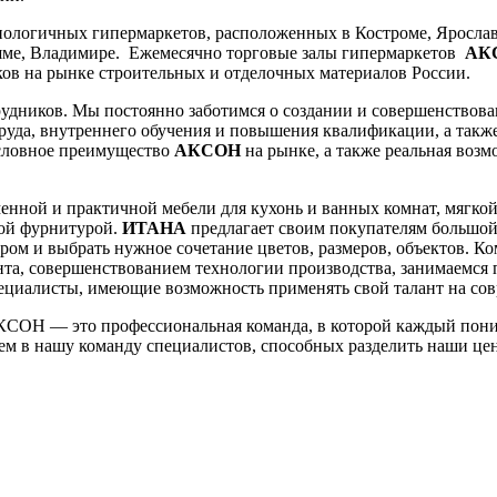
ологичных гипермаркетов, расположенных в Костроме, Ярославл
шме, Владимире. Eжемесячно торговые залы гипермаркетов
АК
ков на рынке строительных и отделочных материалов России.
рудников. Мы постоянно заботимся о создании и совершенствова
руда, внутреннего обучения и повышения квалификации, а также
условное преимущество
АКСОН
на рынке, а также реальная воз
енной и практичной мебели для кухонь и ванных комнат, мягко
ной фурнитурой.
ИТАНА
предлагает своим покупателям большо
ом и выбрать нужное сочетание цветов, размеров, объектов. К
нта, совершенствованием технологии производства, занимаемся
ециалисты, имеющие возможность применять свой талант на со
АКСОН — это профессиональная команда, в которой каждый пони
ем в нашу команду специалистов, способных разделить наши це