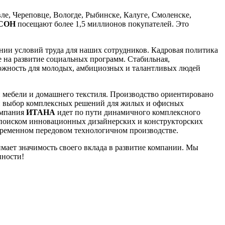
е, Череповце, Вологде, Рыбинске, Калуге, Смоленске,
СОН
посещают более 1,5 миллионов покупателей. Это
нии условий труда для наших сотрудников. Кадровая политика
 на развитие социальных программ. Стабильная,
можность для молодых, амбициозных и талантливых людей
й мебели и домашнего текстиля. Производство ориентировано
й выбор комплексных решений для жилых и офисных
омпания
ИТАНА
идет по пути динамичного комплексного
 поиском инновационных дизайнерских и конструкторских
временном передовом технологичном производстве.
мает значимость своего вклада в развитие компании. Мы
нности!