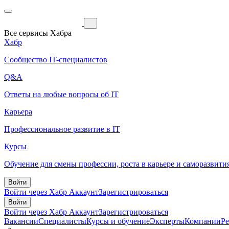
Все сервисы Хабра
Хабр
Сообщество IT-специалистов
Q&A
Ответы на любые вопросы об IT
Карьера
Профессиональное развитие в IT
Курсы
Обучение для смены профессии, роста в карьере и саморазвити
Войти
Войти через Хабр Аккаунт
Зарегистрироваться
Войти
Войти через Хабр Аккаунт
Зарегистрироваться
Вакансии
Специалисты
Курсы и обучение
Эксперты
Компании
Р