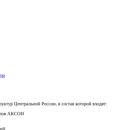
тор
ктур Центральной России, в состав которой входят:
иалов АКСОН
ий.