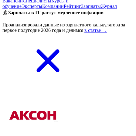
Вакансии
Специалисты
Курсы и
обучение
Эксперты
Компании
Рейтинг
Зарплаты
Журнал
💰
Зарплаты в IT растут медленнее инфляции
Проанализировали данные из зарплатного калькулятора за
первое полугодие 2026 года и делимся
в статье →