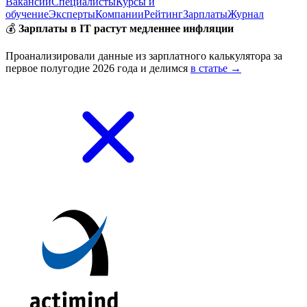
Вакансии
Специалисты
Курсы и
обучение
Эксперты
Компании
Рейтинг
Зарплаты
Журнал
💰
Зарплаты в IT растут медленнее инфляции
Проанализировали данные из зарплатного калькулятора за
первое полугодие 2026 года и делимся
в статье →