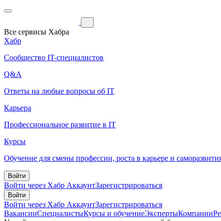
Все сервисы Хабра
Хабр
Сообщество IT-специалистов
Q&A
Ответы на любые вопросы об IT
Карьера
Профессиональное развитие в IT
Курсы
Обучение для смены профессии, роста в карьере и саморазвити
Войти
Войти через Хабр Аккаунт
Зарегистрироваться
Войти
Войти через Хабр Аккаунт
Зарегистрироваться
Вакансии
Специалисты
Курсы и обучение
Эксперты
Компании
Р