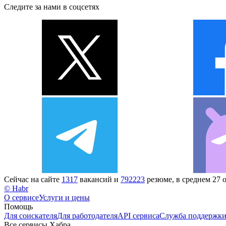
Следите за нами в соцсетях
Сейчас на сайте
1317
вакансий и
792223
резюме, в среднем 27 
© Habr
О сервисе
Услуги и цены
Помощь
Для соискателя
Для работодателя
API сервиса
Служба поддержк
Все сервисы Хабра