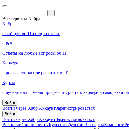
Все сервисы Хабра
Хабр
Сообщество IT-специалистов
Q&A
Ответы на любые вопросы об IT
Карьера
Профессиональное развитие в IT
Курсы
Обучение для смены профессии, роста в карьере и саморазвити
Войти
Войти через Хабр Аккаунт
Зарегистрироваться
Войти
Войти через Хабр Аккаунт
Зарегистрироваться
Вакансии
Специалисты
Курсы и обучение
Эксперты
Компании
Р