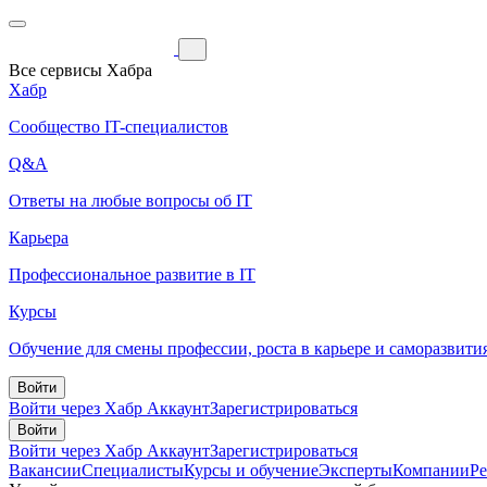
Все сервисы Хабра
Хабр
Сообщество IT-специалистов
Q&A
Ответы на любые вопросы об IT
Карьера
Профессиональное развитие в IT
Курсы
Обучение для смены профессии, роста в карьере и саморазвити
Войти
Войти через Хабр Аккаунт
Зарегистрироваться
Войти
Войти через Хабр Аккаунт
Зарегистрироваться
Вакансии
Специалисты
Курсы и обучение
Эксперты
Компании
Р