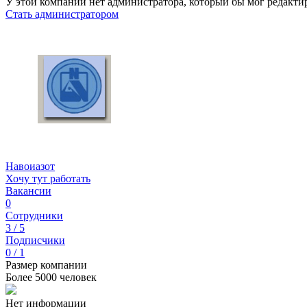
У этой компании нет администратора, который бы мог редакти
Стать администратором
Навоиазот
Хочу тут работать
Вакансии
0
Сотрудники
3 / 5
Подписчики
0 / 1
Размер компании
Более 5000 человек
Нет информации