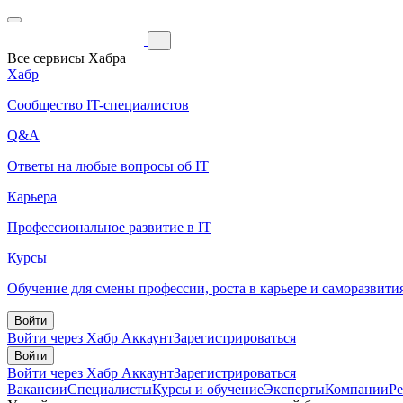
Все сервисы Хабра
Хабр
Сообщество IT-специалистов
Q&A
Ответы на любые вопросы об IT
Карьера
Профессиональное развитие в IT
Курсы
Обучение для смены профессии, роста в карьере и саморазвити
Войти
Войти через Хабр Аккаунт
Зарегистрироваться
Войти
Войти через Хабр Аккаунт
Зарегистрироваться
Вакансии
Специалисты
Курсы и обучение
Эксперты
Компании
Р