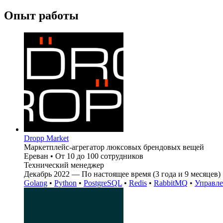
Опыт работы
Dropp Market
Маркетплейс-агрегатор люксовых брендовых вещей
Ереван
•
От 10 до 100 сотрудников
Технический менеджер
Декабрь 2022 — По настоящее время (3 года и 9 месяцев)
Golang
•
Python
•
PostgreSQL
•
Redis
•
RabbitMQ
•
Управле