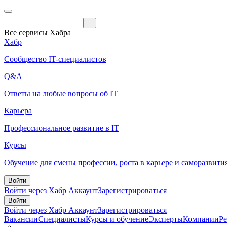
Все сервисы Хабра
Хабр
Сообщество IT-специалистов
Q&A
Ответы на любые вопросы об IT
Карьера
Профессиональное развитие в IT
Курсы
Обучение для смены профессии, роста в карьере и саморазвити
Войти
Войти через Хабр Аккаунт
Зарегистрироваться
Войти
Войти через Хабр Аккаунт
Зарегистрироваться
Вакансии
Специалисты
Курсы и обучение
Эксперты
Компании
Р