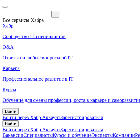
Все сервисы Хабра
Хабр
Сообщество IT-специалистов
Q&A
Ответы на любые вопросы об IT
Карьера
Профессиональное развитие в IT
Курсы
Обучение для смены профессии, роста в карьере и саморазвити
Войти
Войти через Хабр Аккаунт
Зарегистрироваться
Войти
Войти через Хабр Аккаунт
Зарегистрироваться
Вакансии
Специалисты
Курсы и обучение
Эксперты
Компании
Р