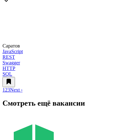
Саратов
JavaScript
REST
Swagger
HTTP
SQL
1
2
3
Next ›
Смотреть ещё вакансии