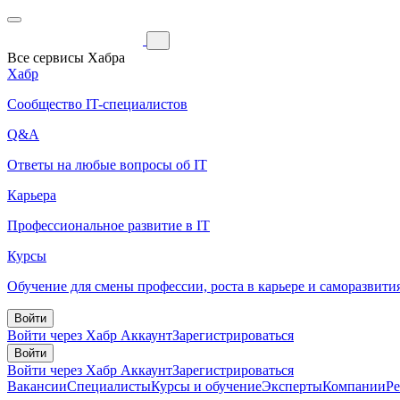
Все сервисы Хабра
Хабр
Сообщество IT-специалистов
Q&A
Ответы на любые вопросы об IT
Карьера
Профессиональное развитие в IT
Курсы
Обучение для смены профессии, роста в карьере и саморазвити
Войти
Войти через Хабр Аккаунт
Зарегистрироваться
Войти
Войти через Хабр Аккаунт
Зарегистрироваться
Вакансии
Специалисты
Курсы и обучение
Эксперты
Компании
Р