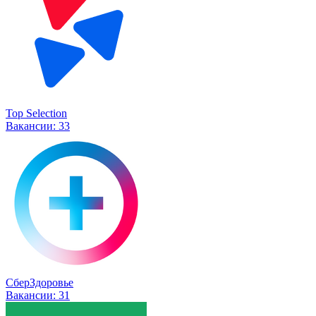
Top Selection
Вакансии:
33
СберЗдоровье
Вакансии:
31