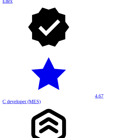
Eltex
4.67
C developer (MES)