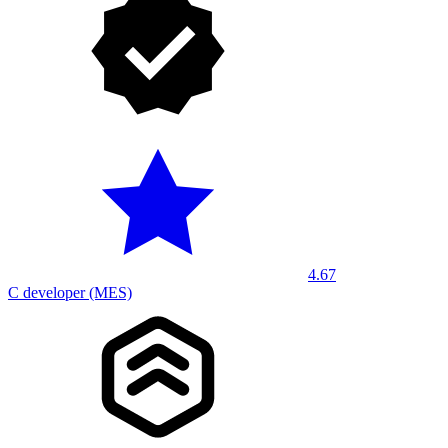
4.67
C developer (MES)