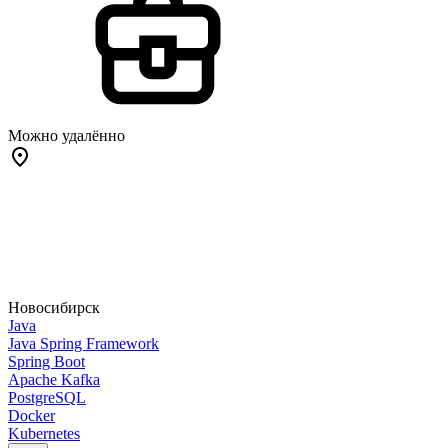
Можно удалённо
Новосибирск
Java
Java Spring Framework
Spring Boot
Apache Kafka
PostgreSQL
Docker
Kubernetes