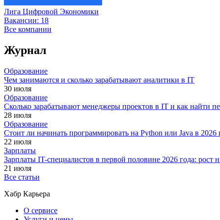
Лига Цифровой Экономики
Вакансии:
18
Все компании
Журнал
Образование
Чем занимаются и сколько зарабатывают аналитики в IT
30 июля
Образование
Сколько зарабатывают менеджеры проектов в IT и как найти п
28 июля
Образование
Стоит ли начинать программировать на Python или Java в 202
22 июля
Зарплаты
Зарплаты IT-специалистов в первой половине 2026 года: рост
21 июля
Все статьи
Хабр Карьера
О сервисе
Услуги и цены