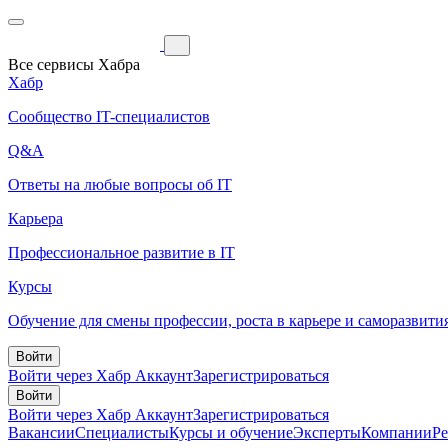
Все сервисы Хабра
Хабр
Сообщество IT-специалистов
Q&A
Ответы на любые вопросы об IT
Карьера
Профессиональное развитие в IT
Курсы
Обучение для смены профессии, роста в карьере и саморазвити
Войти
Войти через Хабр Аккаунт
Зарегистрироваться
Войти
Войти через Хабр Аккаунт
Зарегистрироваться
Вакансии
Специалисты
Курсы и обучение
Эксперты
Компании
Р