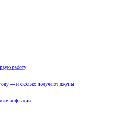
ервую работу
6 году — и сколько получают джуны
 ниже инфляции