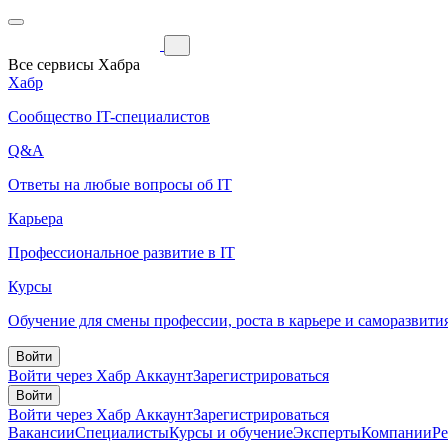
Все сервисы Хабра
Хабр
Сообщество IT-специалистов
Q&A
Ответы на любые вопросы об IT
Карьера
Профессиональное развитие в IT
Курсы
Обучение для смены профессии, роста в карьере и саморазвити
Войти
Войти через Хабр Аккаунт
Зарегистрироваться
Войти
Войти через Хабр Аккаунт
Зарегистрироваться
Вакансии
Специалисты
Курсы и обучение
Эксперты
Компании
Р