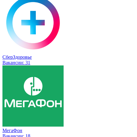
СберЗдоровье
Вакансии:
31
МегаФон
Вакансии:
18