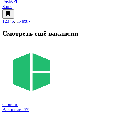
FastAPI
Sanic
1
2
3
4
5
…
Next ›
Смотреть ещё вакансии
Cloud.ru
Вакансии:
57