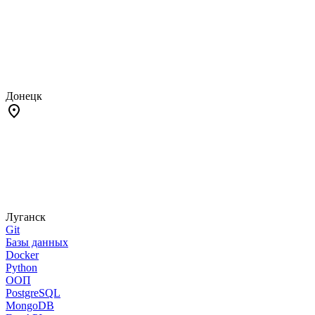
Донецк
Луганск
Git
Базы данных
Docker
Python
ООП
PostgreSQL
MongoDB