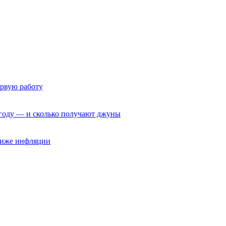
ервую работу
6 году — и сколько получают джуны
 ниже инфляции