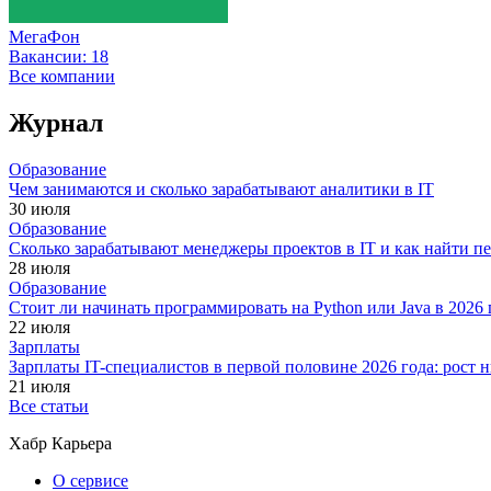
МегаФон
Вакансии:
18
Все компании
Журнал
Образование
Чем занимаются и сколько зарабатывают аналитики в IT
30 июля
Образование
Сколько зарабатывают менеджеры проектов в IT и как найти п
28 июля
Образование
Стоит ли начинать программировать на Python или Java в 202
22 июля
Зарплаты
Зарплаты IT-специалистов в первой половине 2026 года: рост
21 июля
Все статьи
Хабр Карьера
О сервисе