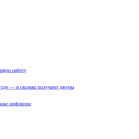
ервую работу
6 году — и сколько получают джуны
 ниже инфляции