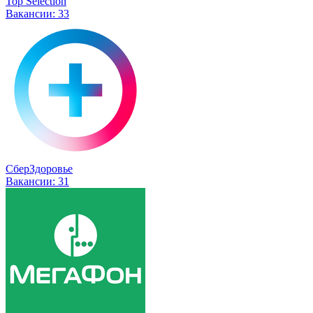
Top Selection
Вакансии:
33
СберЗдоровье
Вакансии:
31