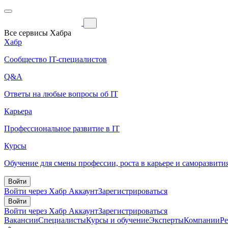
Все сервисы Хабра
Хабр
Сообщество IT-специалистов
Q&A
Ответы на любые вопросы об IT
Карьера
Профессиональное развитие в IT
Курсы
Обучение для смены профессии, роста в карьере и саморазвити
Войти
Войти через Хабр Аккаунт
Зарегистрироваться
Войти
Войти через Хабр Аккаунт
Зарегистрироваться
Вакансии
Специалисты
Курсы и обучение
Эксперты
Компании
Р