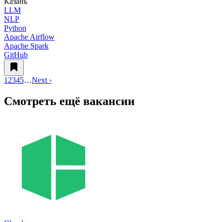
Казань
LLM
NLP
Python
Apache Airflow
Apache Spark
GitHub
1
2
3
4
5
…
Next ›
Смотреть ещё вакансии