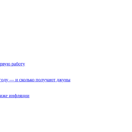
ервую работу
6 году — и сколько получают джуны
 ниже инфляции