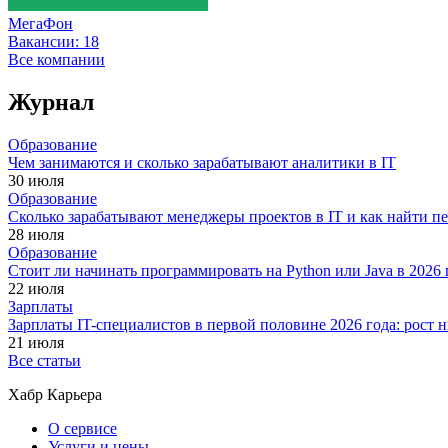
МегаФон
Вакансии:
18
Все компании
Журнал
Образование
Чем занимаются и сколько зарабатывают аналитики в IT
30 июля
Образование
Сколько зарабатывают менеджеры проектов в IT и как найти п
28 июля
Образование
Стоит ли начинать программировать на Python или Java в 202
22 июля
Зарплаты
Зарплаты IT-специалистов в первой половине 2026 года: рост
21 июля
Все статьи
Хабр Карьера
О сервисе
Услуги и цены