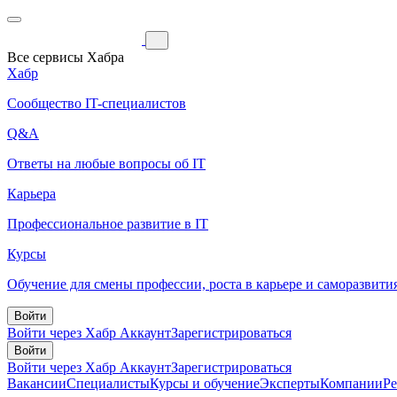
Все сервисы Хабра
Хабр
Сообщество IT-специалистов
Q&A
Ответы на любые вопросы об IT
Карьера
Профессиональное развитие в IT
Курсы
Обучение для смены профессии, роста в карьере и саморазвити
Войти
Войти через Хабр Аккаунт
Зарегистрироваться
Войти
Войти через Хабр Аккаунт
Зарегистрироваться
Вакансии
Специалисты
Курсы и обучение
Эксперты
Компании
Р