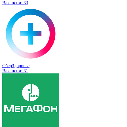
Вакансии:
33
СберЗдоровье
Вакансии:
31