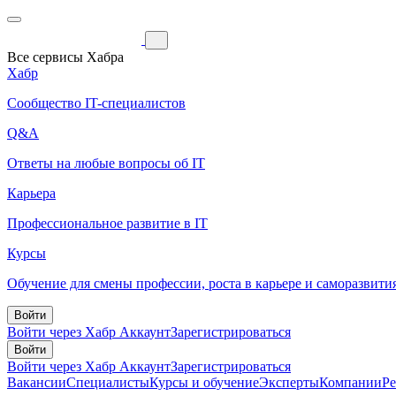
Все сервисы Хабра
Хабр
Сообщество IT-специалистов
Q&A
Ответы на любые вопросы об IT
Карьера
Профессиональное развитие в IT
Курсы
Обучение для смены профессии, роста в карьере и саморазвити
Войти
Войти через Хабр Аккаунт
Зарегистрироваться
Войти
Войти через Хабр Аккаунт
Зарегистрироваться
Вакансии
Специалисты
Курсы и обучение
Эксперты
Компании
Р