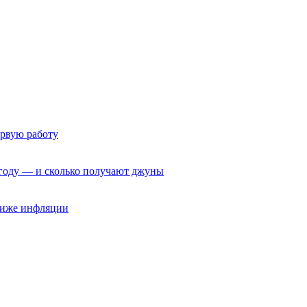
ервую работу
6 году — и сколько получают джуны
 ниже инфляции