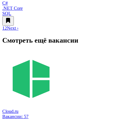
C#
.NET Core
SQL
1
2
Next ›
Смотреть ещё вакансии
Cloud.ru
Вакансии:
57