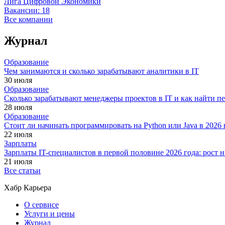
Лига Цифровой Экономики
Вакансии:
18
Все компании
Журнал
Образование
Чем занимаются и сколько зарабатывают аналитики в IT
30 июля
Образование
Сколько зарабатывают менеджеры проектов в IT и как найти п
28 июля
Образование
Стоит ли начинать программировать на Python или Java в 202
22 июля
Зарплаты
Зарплаты IT-специалистов в первой половине 2026 года: рост
21 июля
Все статьи
Хабр Карьера
О сервисе
Услуги и цены
Журнал