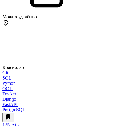
Можно удалённо
Краснодар
Git
SQL
Python
ООП
Docker
Django
FastAPI
PostgreSQL
1
2
Next ›