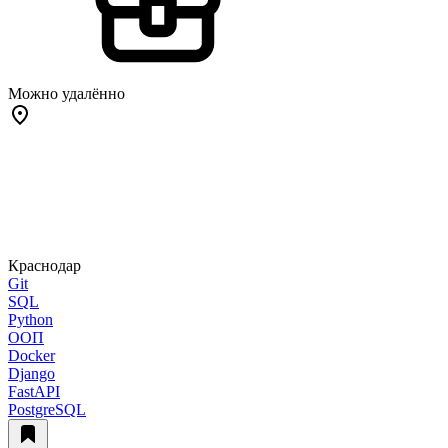
Можно удалённо
Краснодар
Git
SQL
Python
ООП
Docker
Django
FastAPI
PostgreSQL