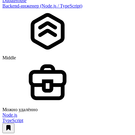
DubaiHouse
Backend-инженер (Node.js / TypeScript)
Middle
Можно удалённо
Node.js
TypeScript