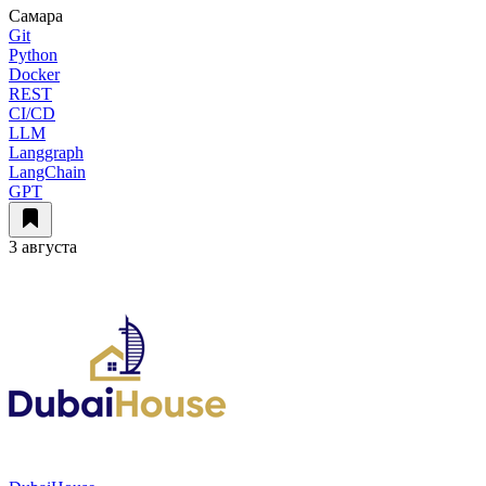
Самара
Git
Python
Docker
REST
CI/CD
LLM
Langgraph
LangChain
GPT
3 августа