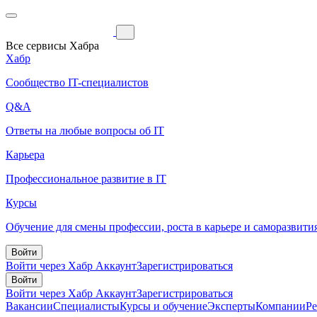
Все сервисы Хабра
Хабр
Сообщество IT-специалистов
Q&A
Ответы на любые вопросы об IT
Карьера
Профессиональное развитие в IT
Курсы
Обучение для смены профессии, роста в карьере и саморазвити
Войти
Войти через Хабр Аккаунт
Зарегистрироваться
Войти
Войти через Хабр Аккаунт
Зарегистрироваться
Вакансии
Специалисты
Курсы и обучение
Эксперты
Компании
Р