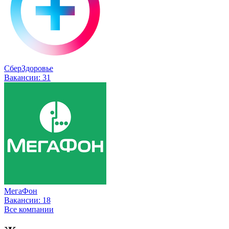
СберЗдоровье
Вакансии:
31
МегаФон
Вакансии:
18
Все компании