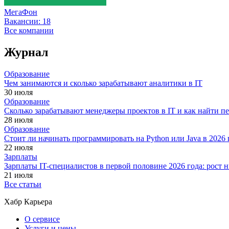
МегаФон
Вакансии:
18
Все компании
Журнал
Образование
Чем занимаются и сколько зарабатывают аналитики в IT
30 июля
Образование
Сколько зарабатывают менеджеры проектов в IT и как найти п
28 июля
Образование
Стоит ли начинать программировать на Python или Java в 202
22 июля
Зарплаты
Зарплаты IT-специалистов в первой половине 2026 года: рост
21 июля
Все статьи
Хабр Карьера
О сервисе
Услуги и цены