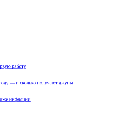
ервую работу
6 году — и сколько получают джуны
 ниже инфляции