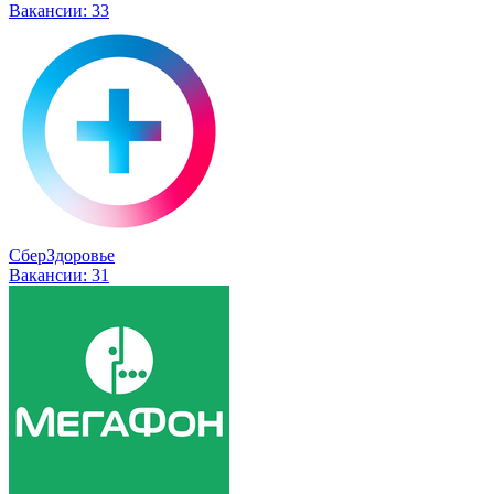
Вакансии:
33
СберЗдоровье
Вакансии:
31