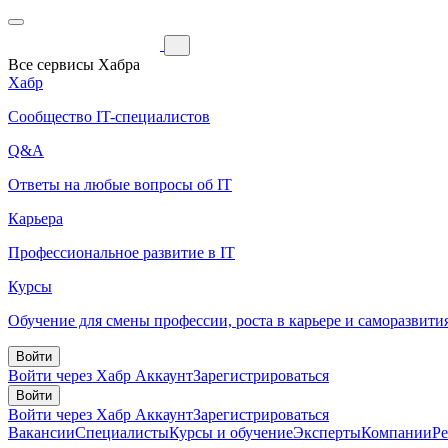
Все сервисы Хабра
Хабр
Сообщество IT-специалистов
Q&A
Ответы на любые вопросы об IT
Карьера
Профессиональное развитие в IT
Курсы
Обучение для смены профессии, роста в карьере и саморазвити
Войти
Войти через Хабр Аккаунт
Зарегистрироваться
Войти
Войти через Хабр Аккаунт
Зарегистрироваться
Вакансии
Специалисты
Курсы и обучение
Эксперты
Компании
Р