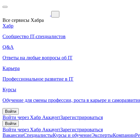
Все сервисы Хабра
Хабр
Сообщество IT-специалистов
Q&A
Ответы на любые вопросы об IT
Карьера
Профессиональное развитие в IT
Курсы
Обучение для смены профессии, роста в карьере и саморазвити
Войти
Войти через Хабр Аккаунт
Зарегистрироваться
Войти
Войти через Хабр Аккаунт
Зарегистрироваться
Вакансии
Специалисты
Курсы и обучение
Эксперты
Компании
Р