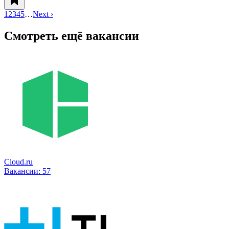
1
2
3
4
5
…
Next ›
Смотреть ещё вакансии
Cloud.ru
Вакансии:
57